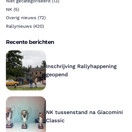
Niet gecategoriseerd
(13)
NK
(5)
Overig nieuws
(72)
Rallynieuws
(420)
Recente berichten
Inschrijving Rallyhappening
geopend
NK tussenstand na Giacomini
Classic