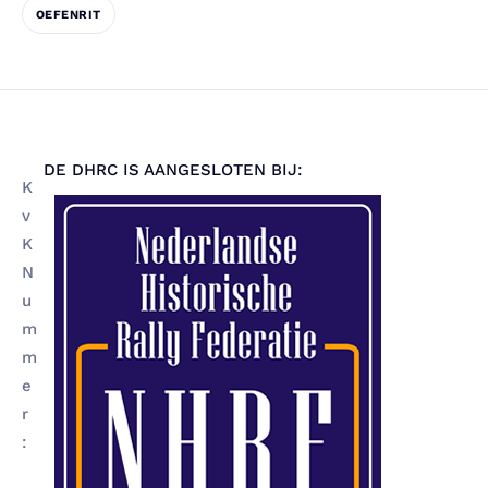
OEFENRIT
DE DHRC IS AANGESLOTEN BIJ:
K
v
K
N
u
m
m
e
r
: