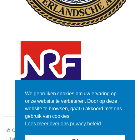
We gebruiken cookies om uw ervaring op
onze website te verbeteren. Door op deze
website te browsen, gaat u akkoord met ons
gebruik van cookies.
Lees meer over ons privacy beleid
© Copyright – Dutch
Disclaimer
Historic Rally Club
Privacy verklaring