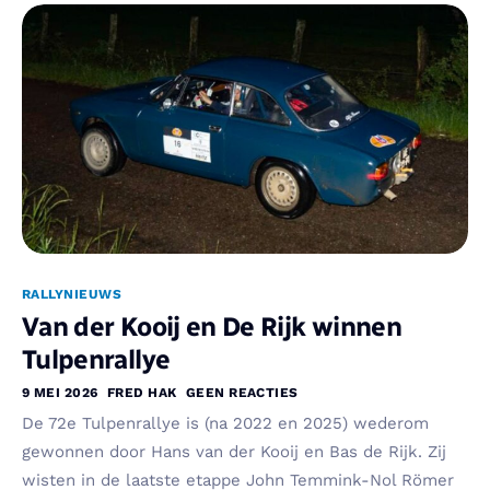
RALLYNIEUWS
Van der Kooij en De Rijk winnen
Tulpenrallye
9 MEI 2026
FRED HAK
GEEN REACTIES
De 72e Tulpenrallye is (na 2022 en 2025) wederom
gewonnen door Hans van der Kooij en Bas de Rijk. Zij
wisten in de laatste etappe John Temmink-Nol Römer