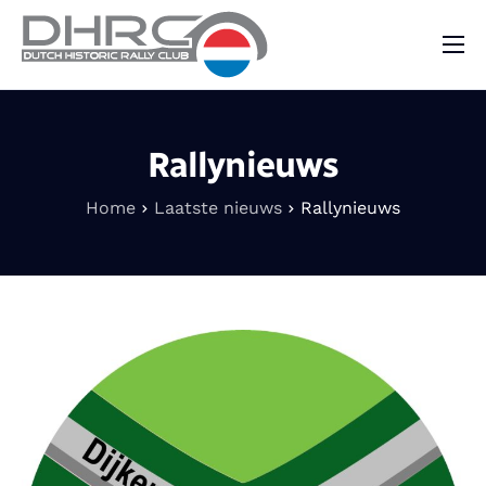
DHRC
Kalender
Rallynieuws
Vraag & Aanbod
Home
Laatste nieuws
Rallynieuws
Nieuws
Contact