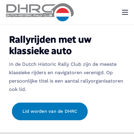
DHRC
Kalender
Rallyrijden
Rallyrijden
Rallyrijden
met uw
met uw
met uw
Vraag & Aanbod
klassieke auto
klassieke auto
klassieke auto
Nieuws
In de Dutch Historic Rally Club zijn de meeste
In de Dutch Historic Rally Club zijn de meeste
In de Dutch Historic Rally Club zijn de meeste
Contact
klassieke rijders en navigatoren verenigd. Op
klassieke rijders en navigatoren verenigd. Op
klassieke rijders en navigatoren verenigd. Op
persoonlijke titel is een aantal rallyorganisatoren
persoonlijke titel is een aantal rallyorganisatoren
persoonlijke titel is een aantal rallyorganisatoren
ook lid.
ook lid.
ook lid.
Lid worden van de DHRC
Lid worden van de DHRC
Lid worden van de DHRC