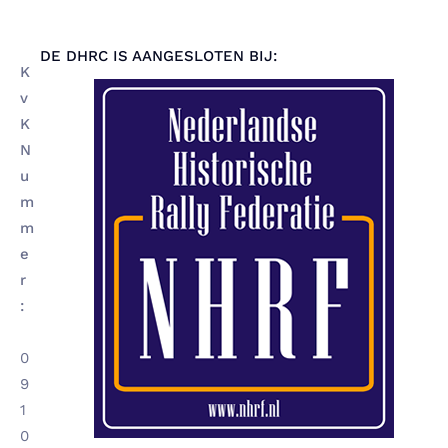
DE DHRC IS AANGESLOTEN BIJ:
K
v
K
N
u
m
m
e
r
:
0
9
1
0