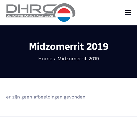
DHRC
Kalender
Midzomerrit 2019
Vraag & Aanbod
Home
Midzomerrit 2019
Nieuws
Contact
er zijn geen afbeeldingen gevonden