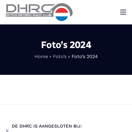
DHRC
Kalender
Foto’s 2024
Vraag & Aanbod
Home
Foto’s
Foto’s 2024
Nieuws
Contact
DE DHRC IS AANGESLOTEN BIJ:
K