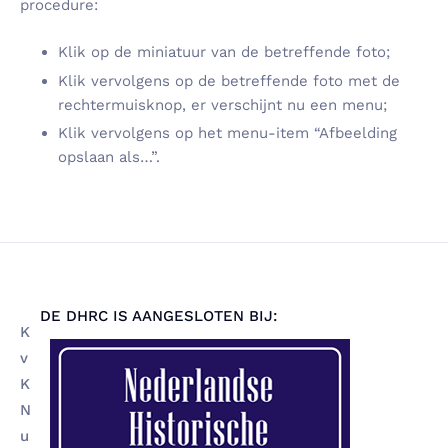
procedure:
Klik op de miniatuur van de betreffende foto;
Klik vervolgens op de betreffende foto met de
rechtermuisknop, er verschijnt nu een menu;
Klik vervolgens op het menu-item “Afbeelding
opslaa
n
als…”.
DE DHRC IS AANGESLOTEN BIJ:
K
v
K
N
u