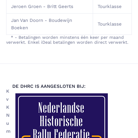
Jeroen Groen - Britt Geerts
Tourklasse
Jan Van Doorn - Boudewijn
Tourklasse
Boeken
* - Betalingen worden minstens één keer per maand
verwerkt. Enkel iDeal betalingen worden direct verwerkt.
DE DHRC IS AANGESLOTEN BIJ:
K
v
K
N
u
m