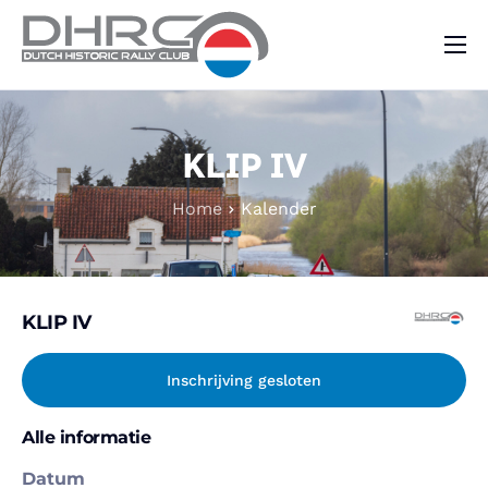
DHRC
Kalender
KLIP IV
Vraag & Aanbod
Home
Kalender
Nieuws
Contact
KLIP IV
Inschrijving gesloten
Alle informatie
Datum