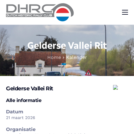
DHRC
Kalender
Gelderse Vallei Rit
Vraag & Aanbod
Home
Kalender
Nieuws
Contact
Gelderse Vallei Rit
Alle informatie
Datum
21 maart 2026
Organisatie