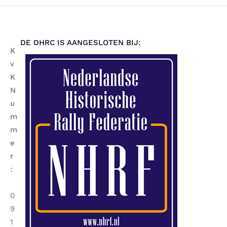
DE DHRC IS AANGESLOTEN BIJ:
K
v
K
N
u
m
m
e
r
:
0
9
1