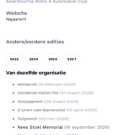
Amersfoortse Motor & Automobiel Club
Website
Najaarsrit
Andere/eerdere edities
2022
2024
2025
2027
Van dezelfde organisatie
Winterrit
(11 februari 2026)
Gelderse Vallei Rit
(21 maart 2026)
Voorjaarsrit
(26 maart 2026)
2 Uren van Barneveld
(15 april 2026)
Tulpenrit
(20 mei 2026)
Kees Stoel Memorial
(16 september 2026)