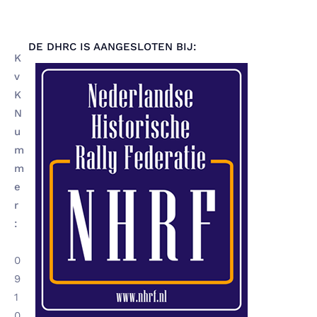
DE DHRC IS AANGESLOTEN BIJ:
K
v
K
N
u
m
m
e
r
:
0
9
1
0