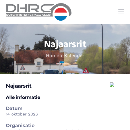
DHRC
Kalender
Najaarsrit
Vraag & Aanbod
Home
Kalender
Nieuws
Contact
Najaarsrit
Alle informatie
Datum
14 oktober 2026
Organisatie