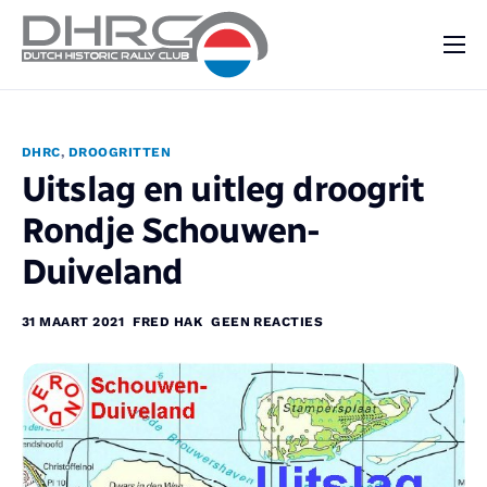
DHRC
Kalender
DHRC
,
DROOGRITTEN
Vraag & Aanbod
Uitslag en uitleg droogrit
Nieuws
Rondje Schouwen-
Contact
Duiveland
31 MAART 2021
FRED HAK
GEEN REACTIES