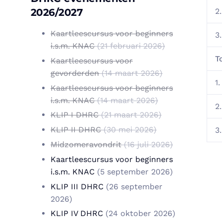
2.
2026/2027
Kaartleescursus voor beginners
3.
i.s.m. KNAC
(21 februari 2026)
T
Kaartleescursus voor
gevorderden
(14 maart 2026)
1.
Kaartleescursus voor beginners
i.s.m. KNAC
(14 maart 2026)
2.
KLIP I DHRC
(21 maart 2026)
KLIP II DHRC
(30 mei 2026)
3.
Midzomeravondrit
(16 juli 2026)
Kaartleescursus voor beginners
i.s.m. KNAC
(5 september 2026)
KLIP III DHRC
(26 september
2026)
KLIP IV DHRC
(24 oktober 2026)