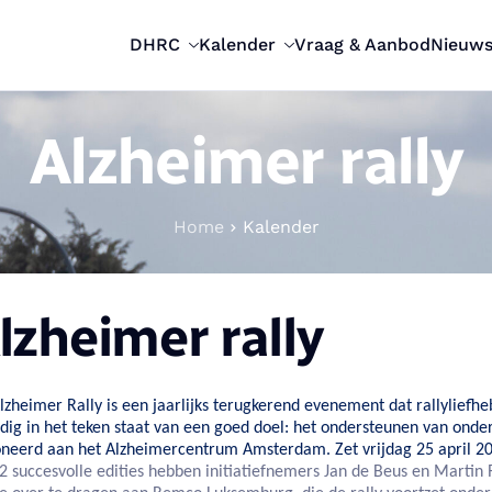
DHRC
Kalender
Vraag & Aanbod
Nieuw
Alzheimer rally
Home
Kalender
lzheimer rally
lzheimer Rally
is een jaarlijks terugkerend evenement dat rallyliefhe
edig in het teken staat van een goed doel: het ondersteunen van onde
neerd aan het
Alzheimercentrum Amsterdam
. Zet vrijdag 25 april 
2 succesvolle edities hebben initiatiefnemers
Jan de Beus
en
Martin