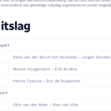
je over te dragen aan
Remco Luksemburg
, die de rally voortzet ond
ft onveranderd: een geweldige rallydag organiseren en zoveel mogeli
itslag
xpert
René van der Borch tot Verwolde - Jurgen Donder
Marius Hoogendam - Erik Bruêns
Henno Cysouw - Eric de Ruijsscher
port
Otto van der Meer - Rien van Vliet