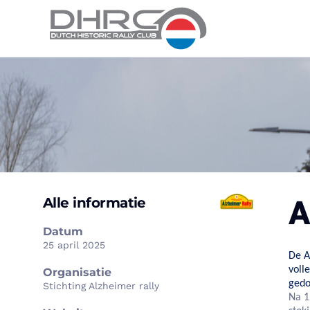
A
Alle informatie
Datum
25 april 2025
De
A
voll
Organisatie
gedo
Stichting Alzheimer rally
Na 1