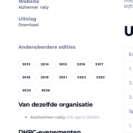
stok
Website
blij
Alzheimer rally
Uitslag
Download
U
Andere/eerdere edities
E
2013
2014
2015
2016
2017
1.
2018
2019
2021
2022
2023
2.
2024
2026
3.
Van dezelfde organisatie
S
Alzheimer rally
(10 april 2026)
1.
DHRC-evenementen