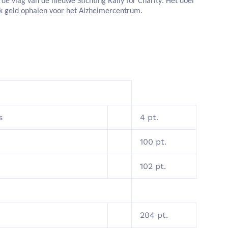
er de vlag van de nieuwe
Stichting Rally for Charity
. Het doel
jk geld ophalen voor het Alzheimercentrum.
s
4 pt.
100 pt.
102 pt.
204 pt.