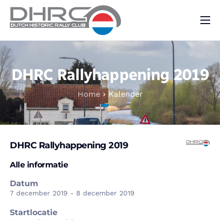
DHRC
Kalender
DHRC Rallyhappening 2019
Vraag & Aanbod
Home
Kalender
Nieuws
Contact
DHRC Rallyhappening 2019
Alle informatie
Datum
7 december 2019 - 8 december 2019
Startlocatie