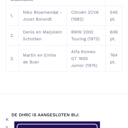
Niko Bloemendal -
Citroën 2CV6
545
1.
Joost Bolwidt
(1982)
pt.
Denis en Marjolein
BMW 2002
606
2.
Scholten
Touring (1973)
pt.
Alfa Romeo
Martin en Emile
764
3.
GT 1600
de Boer
pt.
Junior (1974)
DE DHRC IS AANGESLOTEN BIJ:
K
v