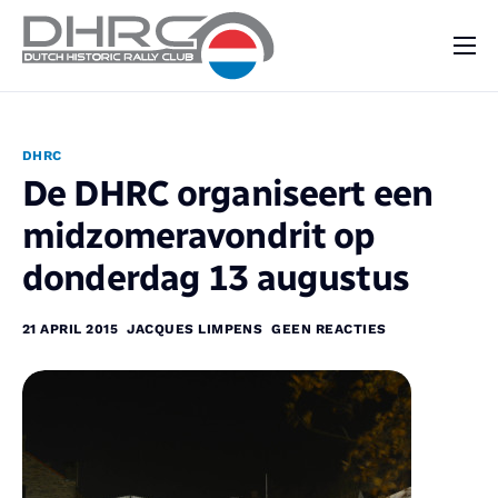
DHRC
Kalender
DHRC
Vraag & Aanbod
De DHRC organiseert een
Nieuws
midzomeravondrit op
Contact
donderdag 13 augustus
21 APRIL 2015
JACQUES LIMPENS
GEEN REACTIES