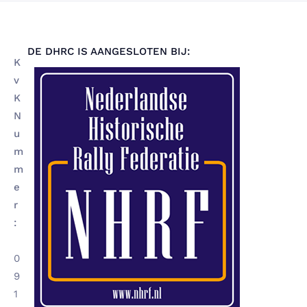
DE DHRC IS AANGESLOTEN BIJ:
K
v
K
N
u
m
m
e
r
:
0
9
1