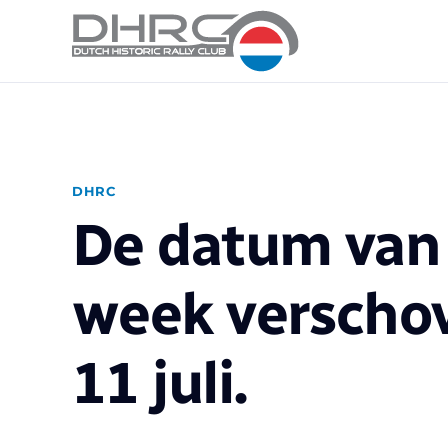
DHRC
De datum van 
week verschov
11 juli.