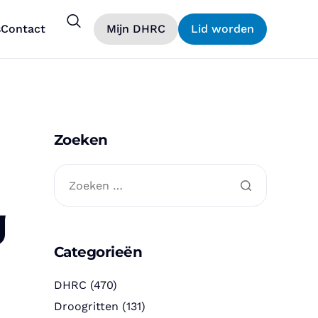
s
Contact
Mijn DHRC
Lid worden
Zoeken
g
Categorieën
DHRC
(470)
Droogritten
(131)