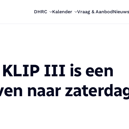
DHRC
Kalender
Vraag & Aanbod
Nieuw
KLIP III is een
en naar zaterda