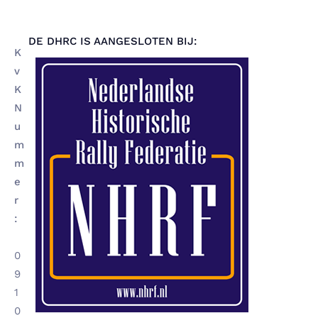
DE DHRC IS AANGESLOTEN BIJ:
K
v
K
N
u
m
m
e
r
:
0
9
1
0