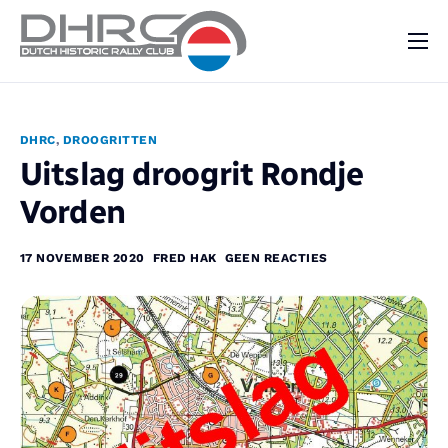
DHRC
Kalender
DHRC
,
DROOGRITTEN
Vraag & Aanbod
Uitslag droogrit Rondje
Nieuws
Vorden
Contact
17 NOVEMBER 2020
FRED HAK
GEEN REACTIES