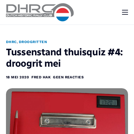
DHRC
Kalender
DHRC
,
DROOGRITTEN
Vraag & Aanbod
Tussenstand thuisquiz #4:
Nieuws
droogrit mei
Contact
18 MEI 2020
FRED HAK
GEEN REACTIES