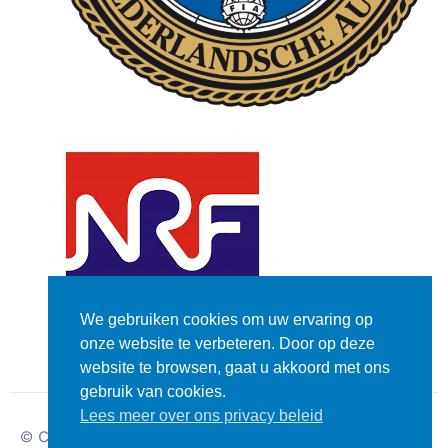
We gebruiken cookies om uw ervaring op
onze website te verbeteren. Door op deze
website te browsen, gaat u akkoord met ons
gebruik van cookies.
Lees meer over ons privacy beleid
© Copyright – Dutch
Disclaimer