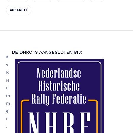
OEFENRIT
DE DHRC IS AANGESLOTEN BIJ:
K
v
K
N
u
m
m
e
r
: