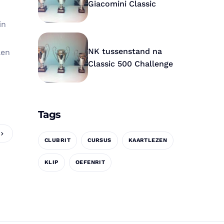
Giacomini Classic
in
NK tussenstand na
len
Classic 500 Challenge
Tags
CLUBRIT
CURSUS
KAARTLEZEN
KLIP
OEFENRIT