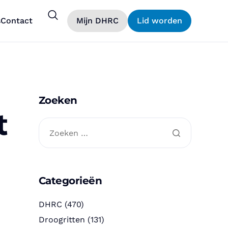
s
Contact
Mijn DHRC
Lid worden
Zoeken
t
Categorieën
DHRC
(470)
Droogritten
(131)