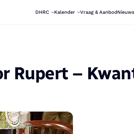
DHRC
Kalender
Vraag & Aanbod
Nieuw
or Rupert – Kwan