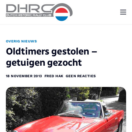
DHRC
Kalender
OVERIG NIEUWS
Vraag & Aanbod
Oldtimers gestolen –
Nieuws
getuigen gezocht
Contact
18 NOVEMBER 2013
FRED HAK
GEEN REACTIES