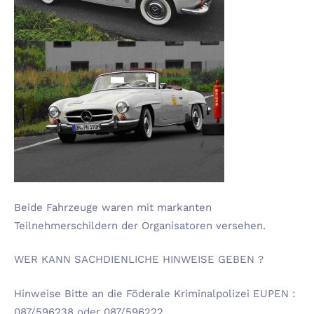
Beide Fahrzeuge waren mit markanten
Teilnehmerschildern der Organisatoren versehen.
WER KANN SACHDIENLICHE HINWEISE GEBEN ?
Hinweise Bitte an die Föderale Kriminalpolizei EUPEN :
087/596238 oder 087/596222