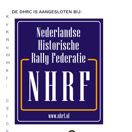
DE DHRC IS AANGESLOTEN BIJ:
K
v
K
N
u
m
m
e
r
:
0
9
1
0
6