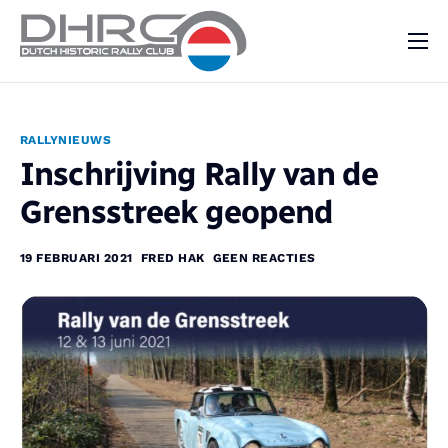
DHRC
Kalender
RALLYNIEUWS
Vraag & Aanbod
Inschrijving Rally van de
Nieuws
Grensstreek geopend
Contact
19 FEBRUARI 2021
FRED HAK
GEEN REACTIES