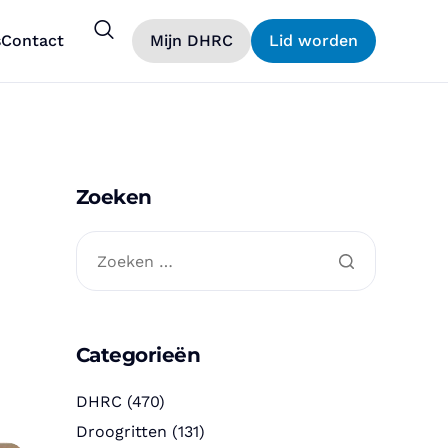
s
Contact
Mijn DHRC
Lid worden
Zoeken
Categorieën
DHRC
(470)
Droogritten
(131)