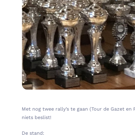
Met nog twee rally’s te gaan (Tour de Gazet en R
niets beslist!
De stand: