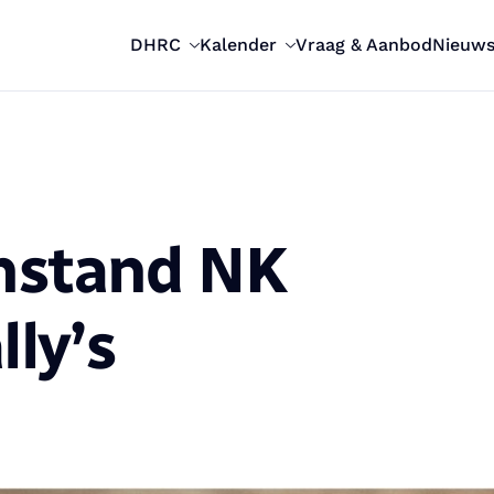
DHRC
Kalender
Vraag & Aanbod
Nieuw
nstand NK
lly’s