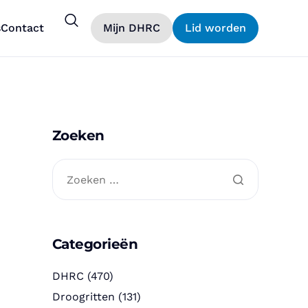
s
Contact
Mijn DHRC
Lid worden
Zoeken
Categorieën
DHRC
(470)
Droogritten
(131)