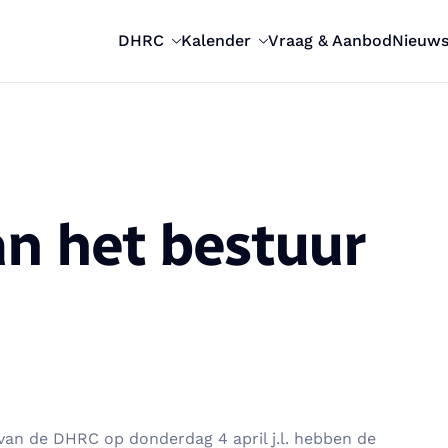
DHRC
Kalender
Vraag & Aanbod
Nieuw
n het bestuur
an de DHRC op donderdag 4 april j.l. hebben de