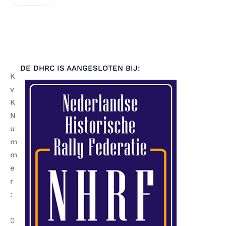
DE DHRC IS AANGESLOTEN BIJ:
K
v
K
N
u
m
m
e
r
:
0