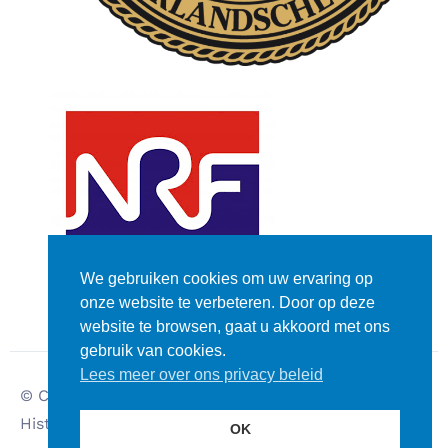
We gebruiken cookies om uw ervaring op
onze website te verbeteren. Door op deze
website te browsen, gaat u akkoord met ons
gebruik van cookies.
Lees meer over ons privacy beleid
© Copyright – Dutch
Disclaimer
Historic Rally Club
Privacy verklaring
OK