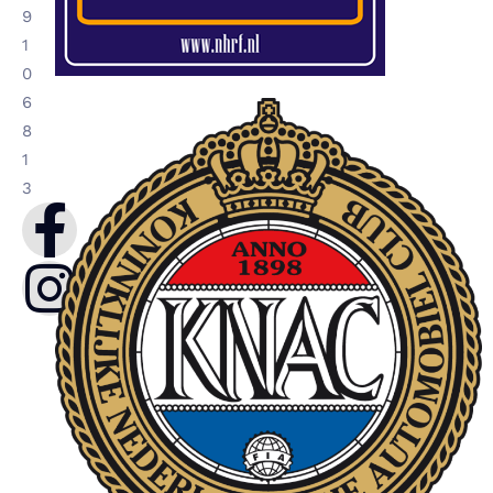
9
1
0
6
8
1
3