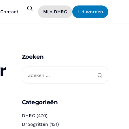
s
Contact
Mijn DHRC
Lid worden
Zoeken
r
Categorieën
DHRC
(470)
Droogritten
(131)