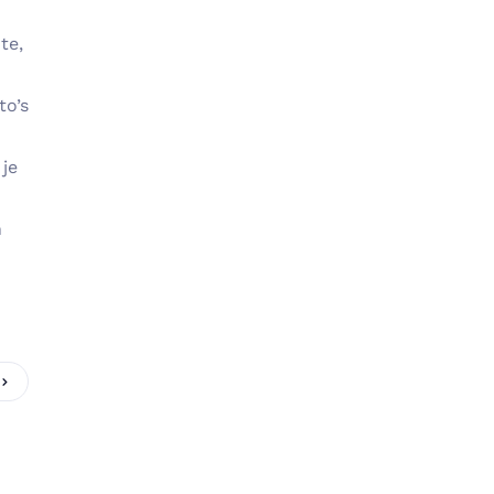
te,
to’s
 je
n