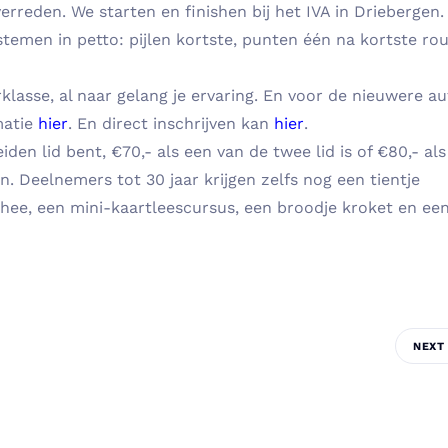
erreden. We starten en finishen bij het IVA in Driebergen.
systemen in petto: pijlen kortste, punten één na kortste rou
lasse, al naar gelang je ervaring. En voor de nieuwere au
matie
hier
. En direct inschrijven kan
hier
.
iden lid bent, €70,- als een van de twee lid is of €80,- als
en. Deelnemers tot 30 jaar krijgen zelfs nog een tientje
/thee, een mini-kaartleescursus, een broodje kroket en ee
NEXT