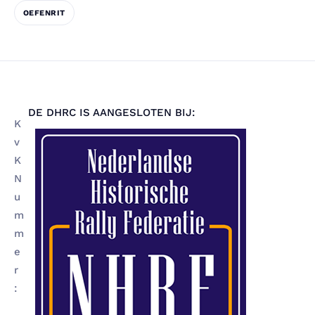
OEFENRIT
DE DHRC IS AANGESLOTEN BIJ:
K
v
K
N
u
m
m
e
r
: