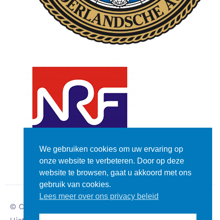
We gebruiken cookies om uw ervaring op
onze website te verbeteren. Door op deze
website te browsen, gaat u akkoord met ons
gebruik van cookies.
Lees meer over ons privacy beleid
© Copyright – Dutch
Disclaimer
Privacy verklaring