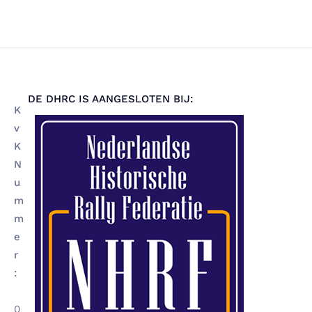
DE DHRC IS AANGESLOTEN BIJ:
K
v
K
N
u
m
m
e
r
:
0