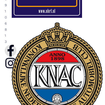
9
1
0
6
8
1
3