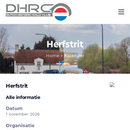
DHRC
Kalender
Herfstrit
Vraag & Aanbod
Home
Kalender
Nieuws
Contact
Herfstrit
Alle informatie
Datum
1 november 2026
Organisatie