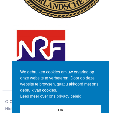
We gebruiken cookies om uw ervaring op
onze website te verbeteren. Door op deze
website te browsen, gaat u akkoord met ons
gebruik van cookies.
Lees meer over ons privacy beleid
© Copyright – Dutch
Disclaimer
Historic Rally Club
Privacy verklaring
OK