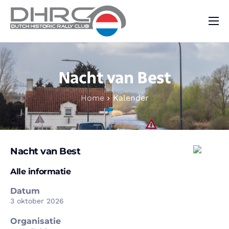
DHRC
Kalender
Nacht van Best
Vraag & Aanbod
Home
Kalender
Nieuws
Contact
Nacht van Best
Alle informatie
Datum
3 oktober 2026
Organisatie