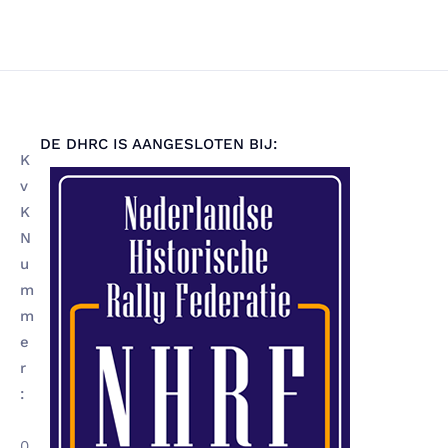
DE DHRC IS AANGESLOTEN BIJ:
K
v
K
N
u
m
m
e
r
:
0