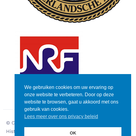
We gebruiken cookies om uw ervaring op
onze website te verbeteren. Door op deze
website te browsen, gaat u akkoord met ons
gebruik van cookies.
Lees meer over ons privacy beleid
© Copyright – Dutch
Disclaimer
Historic Rally Club
Privacy verklaring
OK