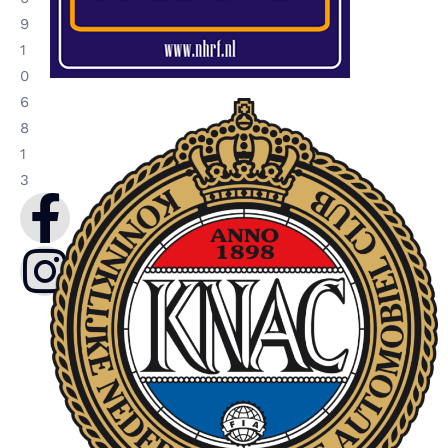
9
1
0
6
8
1
3