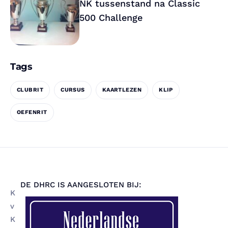
NK tussenstand na Classic
500 Challenge
Tags
CLUBRIT
CURSUS
KAARTLEZEN
KLIP
OEFENRIT
DE DHRC IS AANGESLOTEN BIJ:
K
v
K