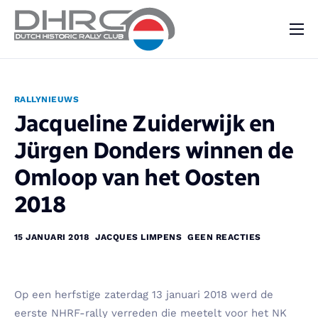
DHRC
Kalender
RALLYNIEUWS
Vraag & Aanbod
Jacqueline Zuiderwijk en
Nieuws
Jürgen Donders winnen de
Contact
Omloop van het Oosten
2018
15 JANUARI 2018
JACQUES LIMPENS
GEEN REACTIES
Op een herfstige zaterdag 13 januari 2018 werd de
eerste NHRF-rally verreden die meetelt voor het NK