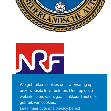
We gebruiken cookies om uw ervaring op
onze website te verbeteren. Door op deze
website te browsen, gaat u akkoord met ons
gebruik van cookies.
Lees meer over ons privacy beleid