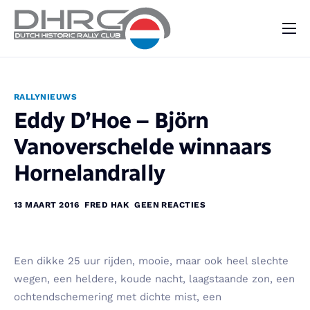
DHRC
Kalender
RALLYNIEUWS
Vraag & Aanbod
Eddy D’Hoe – Björn
Nieuws
Vanoverschelde winnaars
Contact
Hornelandrally
13 MAART 2016
FRED HAK
GEEN REACTIES
Een dikke 25 uur rijden, mooie, maar ook heel slechte
wegen, een heldere, koude nacht, laagstaande zon, een
ochtendschemering met dichte mist, een