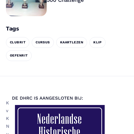
Tags
CLUBRIT
CURSUS
KAARTLEZEN
KLIP
OEFENRIT
DE DHRC IS AANGESLOTEN BIJ:
K
v
K
N
u