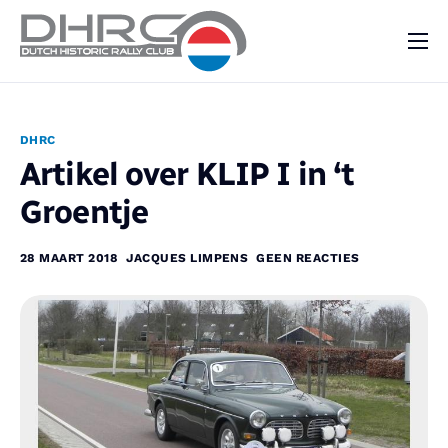
DHRC
Kalender
DHRC
Vraag & Aanbod
Artikel over KLIP I in ‘t
Nieuws
Groentje
Contact
28 MAART 2018
JACQUES LIMPENS
GEEN REACTIES