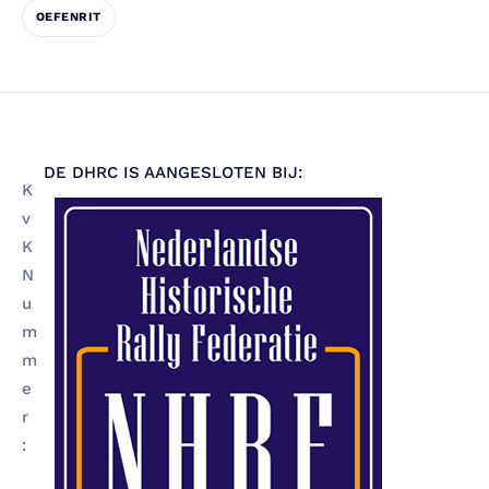
OEFENRIT
DE DHRC IS AANGESLOTEN BIJ:
K
v
K
N
u
m
m
e
r
: