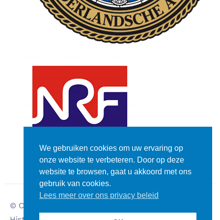
We gebruiken cookies om uw ervaring op
onze website te verbeteren. Door op deze
website te browsen, gaat u akkoord met ons
gebruik van cookies.
Lees meer over ons privacy beleid
© Copyright – Dutch
Disclaimer
Historic Rally Club
Privacy verklaring