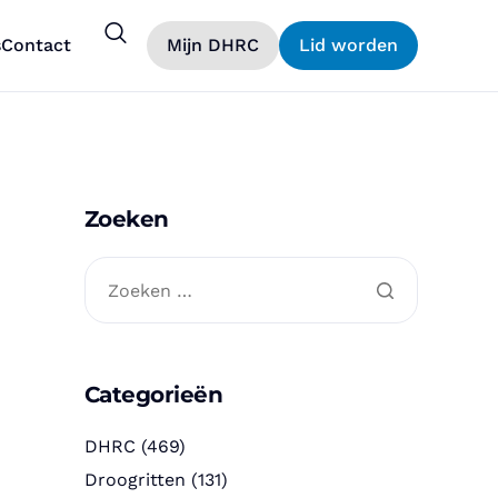
s
Contact
Mijn DHRC
Lid worden
Zoeken
Categorieën
DHRC
(469)
Droogritten
(131)