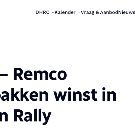
DHRC
Kalender
Vraag & Aanbod
Nieuw
 – Remco
akken winst in
n Rally