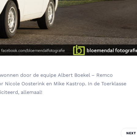
 gewonnen door de equipe Albert Boekel – Remco
 Nicole Oosterink en Mike Kastrop. In de Toerklasse
citeerd, allemaal!
NEXT