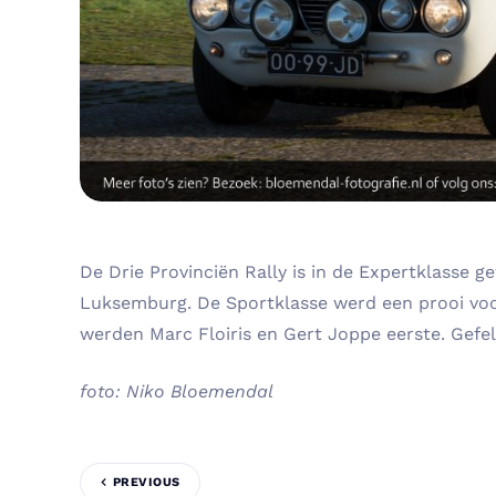
De Drie Provinciën Rally is in de Expertklasse
Luksemburg. De Sportklasse werd een prooi voor
werden Marc Floiris en Gert Joppe eerste. Gefeli
foto: Niko Bloemendal
PREVIOUS