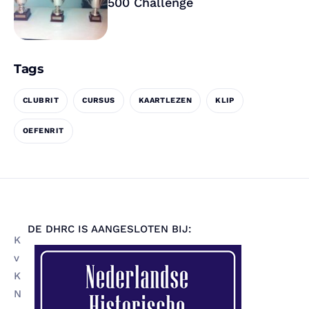
500 Challenge
Tags
CLUBRIT
CURSUS
KAARTLEZEN
KLIP
OEFENRIT
DE DHRC IS AANGESLOTEN BIJ:
K
v
K
N