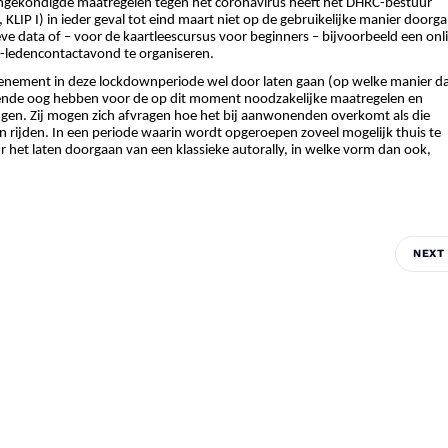
aangekondigde maatregelen tegen het coronavirus heeft het DHRC-bestuur
IP I) in ieder geval tot eind maart niet op de gebruikelijke manier doorg
eve data of – voor de kaartleescursus voor beginners – bijvoorbeeld een onl
e-ledencontactavond te organiseren.
evenement in deze lockdownperiode wel door laten gaan (op welke manier d
ende oog hebben voor de op dit moment noodzakelijke maatregelen en
rengen. Zij mogen zich afvragen hoe het bij aanwonenden overkomt als die
ien rijden. In een periode waarin wordt opgeroepen zoveel mogelijk thuis te
ur het laten doorgaan van een klassieke autorally, in welke vorm dan ook,
NEXT