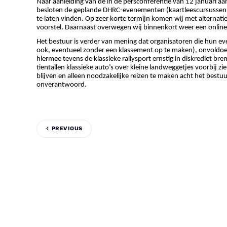
Naar aanleiding van de in de persconferentie van 12 januari 
besloten de geplande DHRC-evenementen (kaartleescursussen, KL
te laten vinden. Op zeer korte termijn komen wij met alternati
voorstel. Daarnaast overwegen wij binnenkort weer een onlin
Het bestuur is verder van mening dat organisatoren die hun 
ook, eventueel zonder een klassement op te maken), onvoldo
hiermee tevens de klassieke rallysport ernstig in diskrediet b
tientallen klassieke auto’s over kleine landweggetjes voorbij z
blijven en alleen noodzakelijke reizen te maken acht het bestu
onverantwoord.
PREVIOUS