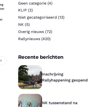
Geen categorie
(4)
ang
ine-
KLIP
(2)
Niet gecategoriseerd
(13)
an
NK
(5)
Overig nieuws
(72)
Rallynieuws
(420)
Recente berichten
Inschrijving
Rallyhappening geopend
NK tussenstand na