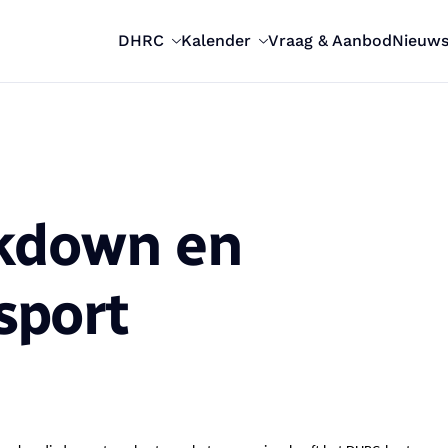
DHRC
Kalender
Vraag & Aanbod
Nieuw
ckdown en
ysport