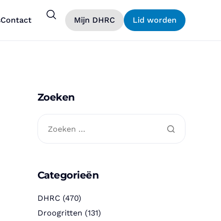
s
Contact
Mijn DHRC
Lid worden
Zoeken
Categorieën
DHRC
(470)
Droogritten
(131)