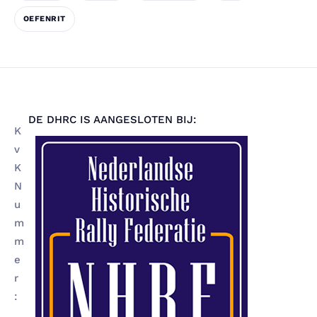
OEFENRIT
DE DHRC IS AANGESLOTEN BIJ:
K
v
K
N
u
m
m
e
r
: