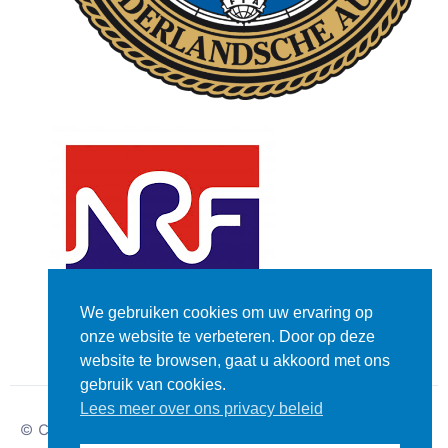
We gebruiken cookies om uw ervaring op
onze website te verbeteren. Door op deze
website te browsen, gaat u akkoord met ons
gebruik van cookies.
Lees meer over ons privacy beleid
© Copyright – Dutch
Disclaimer