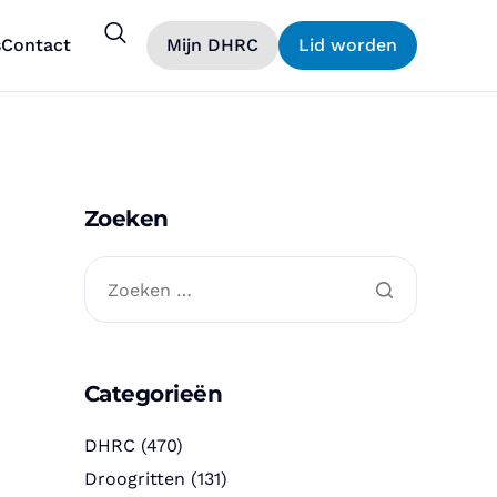
s
Contact
Mijn DHRC
Lid worden
Zoeken
Categorieën
DHRC
(470)
Droogritten
(131)