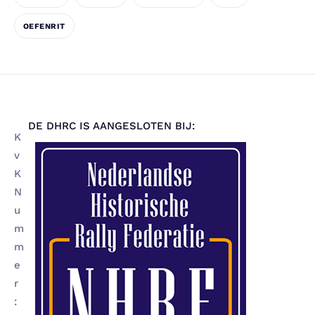
OEFENRIT
DE DHRC IS AANGESLOTEN BIJ:
K
v
K
N
u
m
m
e
r
: