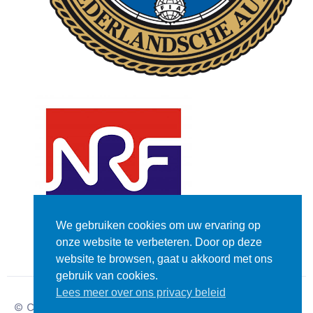
We gebruiken cookies om uw ervaring op
onze website te verbeteren. Door op deze
website te browsen, gaat u akkoord met ons
gebruik van cookies.
Lees meer over ons privacy beleid
© Copyright – Dutch
Disclaimer