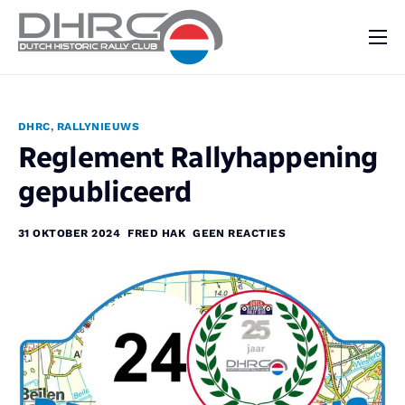
DHRC
Kalender
DHRC
,
RALLYNIEUWS
Vraag & Aanbod
Reglement Rallyhappening
Nieuws
gepubliceerd
Contact
31 OKTOBER 2024
FRED HAK
GEEN REACTIES