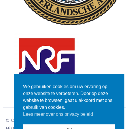
We gebruiken cookies om uw ervaring op
onze website te verbeteren. Door op deze
website te browsen, gaat u akkoord met ons
gebruik van cookies.
Lees meer over ons privacy beleid
© Copyright – Dutch
Disclaimer
Historic Rally Club
Privacy verklaring