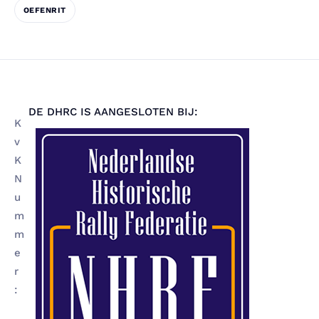
OEFENRIT
DE DHRC IS AANGESLOTEN BIJ:
K
v
K
N
u
m
m
e
r
: