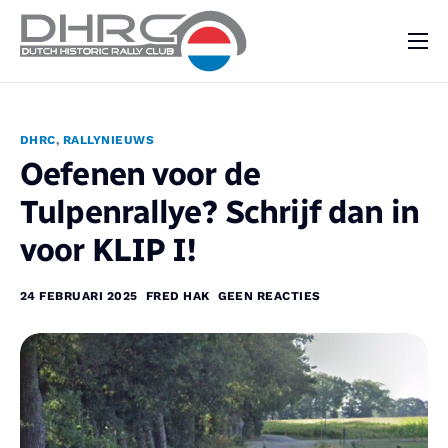
DHRC
Kalender
DHRC
,
RALLYNIEUWS
Vraag & Aanbod
Oefenen voor de
Nieuws
Tulpenrallye? Schrijf dan in
Contact
voor KLIP I!
24 FEBRUARI 2025
FRED HAK
GEEN REACTIES