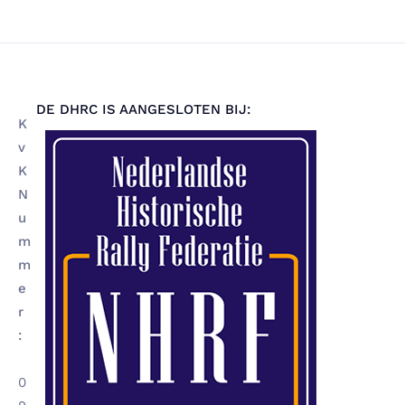
DE DHRC IS AANGESLOTEN BIJ:
K
v
K
N
u
m
m
e
r
:
0