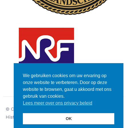
We gebruiken cookies om uw ervaring op
onze website te verbeteren. Door op deze
website te browsen, gaat u akkoord met ons
gebruik van cookies.
Lees meer over ons privacy beleid
© Copyright – Dutch
Disclaimer
Historic Rally Club
Privacy verklaring
OK