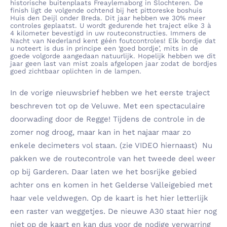
historische buitenplaats Freaylemaborg in Slochteren. De
finish ligt de volgende ochtend bij het pittoreske boshuis
Huis den Deijl onder Breda. Dit jaar hebben we 30% meer
controles geplaatst. U wordt gedurende het traject elke 3 à
4 kilometer bevestigd in uw routeconstructies. Immers de
Nacht van Nederland kent géén foutcontroles! Elk bordje dat
u noteert is dus in principe een ‘goed bordje’, mits in de
goede volgorde aangedaan natuurlijk. Hopelijk hebben we dit
jaar geen last van mist zoals afgelopen jaar zodat de bordjes
goed zichtbaar oplichten in de lampen.
In de vorige nieuwsbrief hebben we het eerste traject
beschreven tot op de Veluwe. Met een spectaculaire
doorwading door de Regge! Tijdens de controle in de
zomer nog droog, maar kan in het najaar maar zo
enkele decimeters vol staan. (zie VIDEO hiernaast) Nu
pakken we de routecontrole van het tweede deel weer
op bij Garderen. Daar laten we het bosrijke gebied
achter ons en komen in het Gelderse Valleigebied met
haar vele veldwegen. Op de kaart is het hier letterlijk
een raster van weggetjes. De nieuwe A30 staat hier nog
niet op de kaart en kan dus voor de nodige verwarring