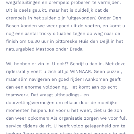
wegafsluitingen en drempels proberen te vermijden.
Dit is deels gelukt, maar het is duidelijk dat de
drempels in het zuiden zijn ‘uitgevonden’. Onder Den
Bosch konden we weer goed uit de voeten, en komt u
nog een aantal tricky situaties tegen op weg naar de
finish om 06.30 uur in pittoreske Huis den Deijl in het
natuurgebied Mastbos onder Breda.
Wij hebben er zin in. U ook!? Schrijf u dan in. Met deze
rijdersrally voelt u zich altijd WINNAAR. Geen puzzel,
maar slim navigeren en goed rijden! Aankomen geeft
dan een enorme voldoening. Het komt aan op echt
teamwerk. Dat vraagt uithoudings- en
doorzettingsvermogen om elkaar door de moeilijke
momenten helpen. En voor u het weet, ziet u de zon
dan weer opkomen! Als organisatie zorgen we voor full
service tijdens de rit. U heeft volop gelegenheid om te
tanken (benzinepompen staan frequent vermeld in het