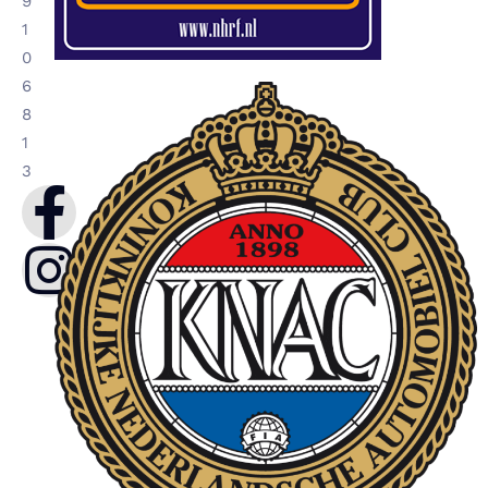
9
1
0
6
8
1
3