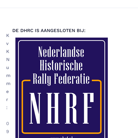
DE DHRC IS AANGESLOTEN BIJ:
K
v
K
N
u
m
m
e
r
:
0
9