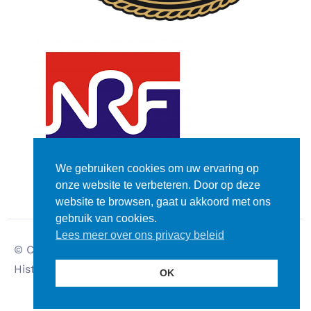
We gebruiken cookies om uw ervaring op
onze website te verbeteren. Door op deze
website te browsen, gaat u akkoord met ons
gebruik van cookies.
Lees meer over ons privacy beleid
© Copyright – Dutch
Disclaimer
Historic Rally Club
Privacy verklaring
OK