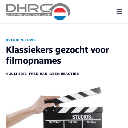
DHRC
Kalender
OVERIG NIEUWS
Vraag & Aanbod
Klassiekers gezocht voor
Nieuws
filmopnames
Contact
4 JULI 2013
FRED HAK
GEEN REACTIES