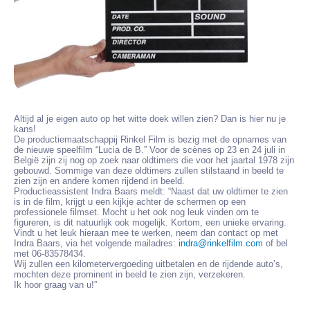
Altijd al je eigen auto op het witte doek willen zien? Dan is hier nu je
kans!
De productiemaatschappij Rinkel Film is bezig met de opnames van
de nieuwe speelfilm “Lucia de B.” Voor de scènes op 23 en 24 juli in
België zijn zij nog op zoek naar oldtimers die voor het jaartal 1978 zijn
gebouwd. Sommige van deze oldtimers zullen stilstaand in beeld te
zien zijn en andere komen rijdend in beeld.
Productieassistent Indra Baars meldt: “Naast dat uw oldtimer te zien
is in de film, krijgt u een kijkje achter de schermen op een
professionele filmset. Mocht u het ook nog leuk vinden om te
figureren, is dit natuurlijk ook mogelijk. Kortom, een unieke ervaring.
Vindt u het leuk hieraan mee te werken, neem dan contact op met
Indra Baars, via het volgende mailadres:
indra@rinkelfilm.com
of bel
met 06-83578434.
Wij zullen een kilometervergoeding uitbetalen en de rijdende auto’s,
mochten deze prominent in beeld te zien zijn, verzekeren.
Ik hoor graag van u!”