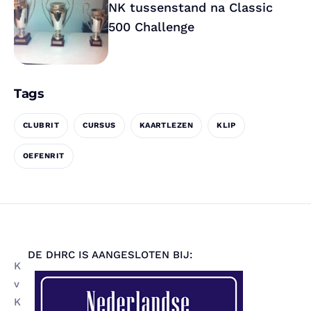
NK tussenstand na Classic
500 Challenge
Tags
CLUBRIT
CURSUS
KAARTLEZEN
KLIP
OEFENRIT
DE DHRC IS AANGESLOTEN BIJ:
K
v
K