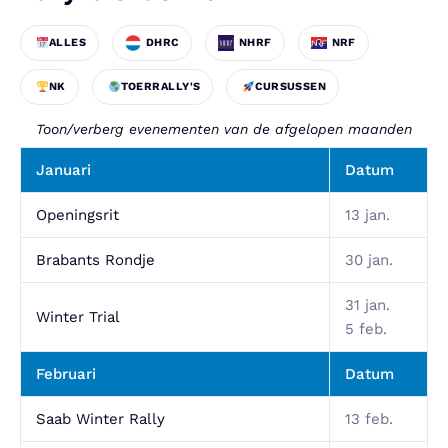
ALLES
DHRC
NHRF
NRF
NK
TOERRALLY'S
CURSUSSEN
Toon/verberg evenementen van de afgelopen maanden
Januari
Datum
Openingsrit
13 jan.
Brabants Rondje
30 jan.
31 jan.
Winter Trial
5 feb.
Februari
Datum
Saab Winter Rally
13 feb.