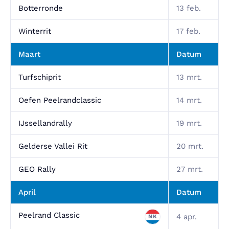
Botterronde
13 feb.
Winterrit
17 feb.
Maart
Datum
Turfschiprit
13 mrt.
Oefen Peelrandclassic
14 mrt.
IJssellandrally
19 mrt.
Gelderse Vallei Rit
20 mrt.
GEO Rally
27 mrt.
April
Datum
Peelrand Classic
4 apr.
NK