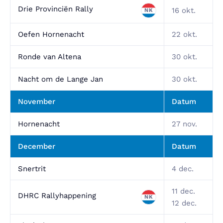
Drie Provinciën Rally
16 okt.
NK
Oefen Hornenacht
22 okt.
Ronde van Altena
30 okt.
Nacht om de Lange Jan
30 okt.
November
Datum
Hornenacht
27 nov.
December
Datum
Snertrit
4 dec.
11 dec.
DHRC Rallyhappening
NK
12 dec.