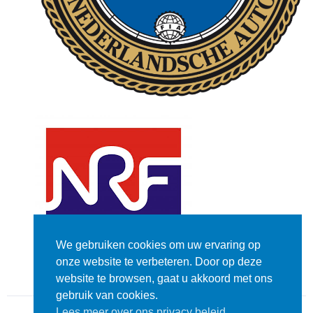
We gebruiken cookies om uw ervaring op
onze website te verbeteren. Door op deze
website te browsen, gaat u akkoord met ons
gebruik van cookies.
Lees meer over ons privacy beleid