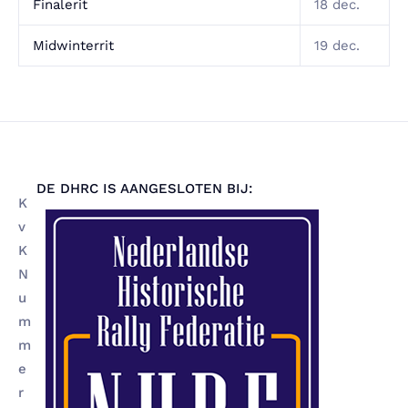
Finalerit
18 dec.
Midwinterrit
19 dec.
DE DHRC IS AANGESLOTEN BIJ:
K
v
K
N
u
m
m
e
r