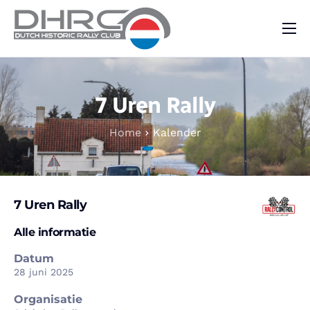
DHRC
Kalender
7 Uren Rally
Vraag & Aanbod
Home
Kalender
Nieuws
Contact
7 Uren Rally
Alle informatie
Datum
28 juni 2025
Organisatie