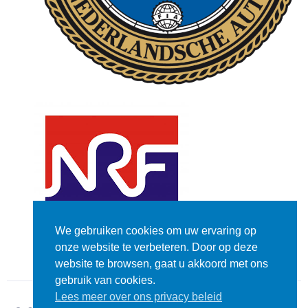
We gebruiken cookies om uw ervaring op
onze website te verbeteren. Door op deze
website te browsen, gaat u akkoord met ons
gebruik van cookies.
Lees meer over ons privacy beleid