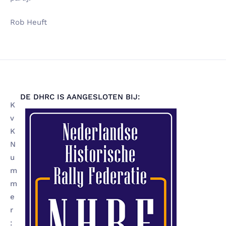
Rob Heuft
DE DHRC IS AANGESLOTEN BIJ:
K
v
K
N
u
m
m
e
r
: