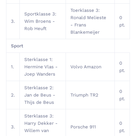
Toerklasse 3:
Sportklasse 3:
Ronald Melieste
0
3.
Wim Broens -
- Frans
pt.
Rob Heuft
Blankemeijer
Sport
Sterklasse 1:
0
1.
Hermine Vlas -
Volvo Amazon
pt.
Joep Wanders
Sterklasse 2:
0
2.
Jan de Beus -
Triumph TR2
pt.
Thijs de Beus
Sterklasse 3:
Harry Dekker -
0
3.
Porsche 911
Willem van
pt.