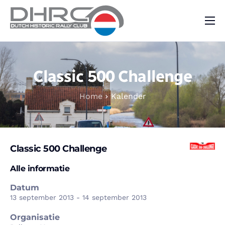
DHRC
Kalender
Classic 500 Challenge
Vraag & Aanbod
Home
Kalender
Nieuws
Contact
Classic 500 Challenge
Alle informatie
Datum
13 september 2013 - 14 september 2013
Organisatie