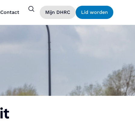
s
Contact
Mijn DHRC
Lid worden
it