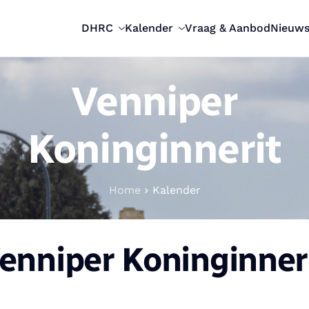
DHRC
Kalender
Vraag & Aanbod
Nieuw
Venniper
Koninginnerit
Home
Kalender
enniper Koninginner