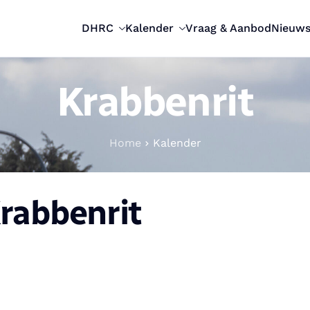
DHRC
Kalender
Vraag & Aanbod
Nieuw
Krabbenrit
Home
Kalender
rabbenrit