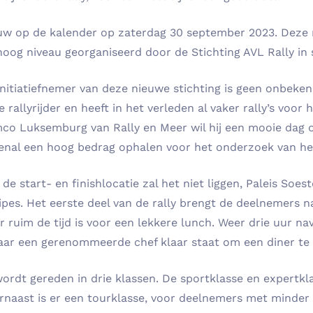
uw op de kalender op zaterdag 30 september 2023. Deze ra
hoog niveau georganiseerd door de Stichting AVL Rally in
initiatiefnemer van deze nieuwe stichting is geen onbeken
ie rallyrijder en heeft in het verleden al vaker rally’s v
co Luksemburg van Rally en Meer wil hij een mooie dag o
enal een hoog bedrag ophalen voor het onderzoek van h
de start- en finishlocatie zal het niet liggen, Paleis Soe
ipes. Het eerste deel van de rally brengt de deelnemers 
r ruim de tijd is voor een lekkere lunch. Weer drie uur na
aar een gerenommeerde chef klaar staat om een diner te s
wordt gereden in drie klassen. De sportklasse en expertkl
rnaast is er een tourklasse, voor deelnemers met minder 