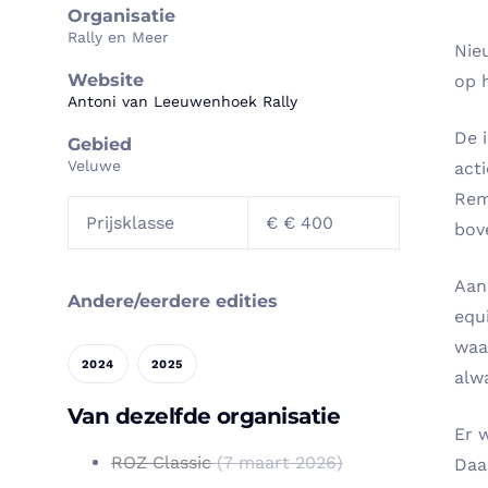
Organisatie
Rally en Meer
Nie
Website
op 
Antoni van Leeuwenhoek Rally
De 
Gebied
Veluwe
act
Rem
Prijsklasse
€ € 400
bov
Aan 
Andere/eerdere edities
equ
waa
2024
2025
alw
Van dezelfde organisatie
Er 
ROZ Classic
(7 maart 2026)
Daa