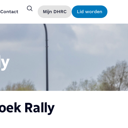
s
Contact
Mijn DHRC
Lid worden
ly
ek Rally