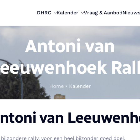
DHRC
Kalender
Vraag & Aanbod
Nieuw
Antoni van
eeuwenhoek Ral
Home
Kalender
ntoni van Leeuwenho
bijzondere rally, voor een heel bijzonder goed doel.