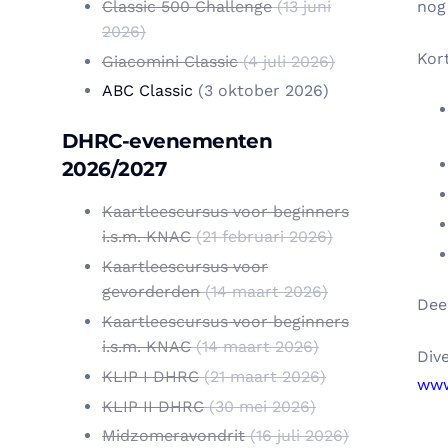
Classic 500 Challenge
(13 juni
nog
2026)
Kor
Giacomini Classic
(4 juli 2026)
ABC Classic
(3 oktober 2026)
DHRC-evenementen
2026/2027
Kaartleescursus voor beginners
i.s.m. KNAC
(21 februari 2026)
Kaartleescursus voor
gevorderden
(14 maart 2026)
Dee
Kaartleescursus voor beginners
i.s.m. KNAC
(14 maart 2026)
Div
KLIP I DHRC
(21 maart 2026)
www.
KLIP II DHRC
(30 mei 2026)
Midzomeravondrit
(16 juli 2026)