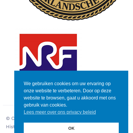
We gebruiken cookies om uw ervaring op
onze website te verbeteren. Door op deze
website te browsen, gaat u akkoord met ons
gebruik van cookies.
Lees meer over ons privacy beleid
© Copyright – Dutch
Disclaimer
Historic Rally Club
Privacy verklaring
OK