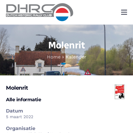
DHRC
Kalender
Molenrit
Vraag & Aanbod
Home
Kalender
Nieuws
Contact
Molenrit
Alle informatie
Datum
5 maart 2022
Organisatie