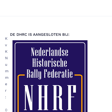
DE DHRC IS AANGESLOTEN BIJ:
K
v
K
N
u
m
m
e
r
:
0