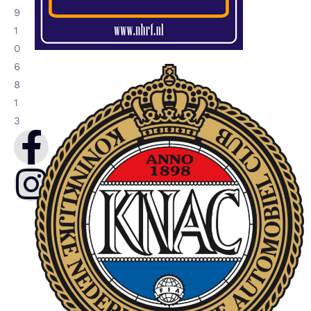
9
1
0
6
8
1
3