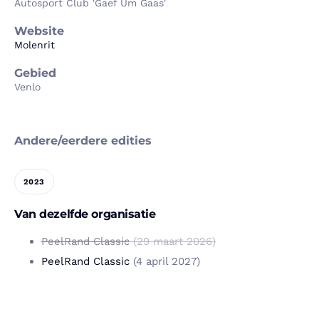
Autosport Club 'Gaef Um Gaas'
Website
Molenrit
Gebied
Venlo
Andere/eerdere edities
2023
Van dezelfde organisatie
PeelRand Classic
(29 maart 2026)
PeelRand Classic
(4 april 2027)