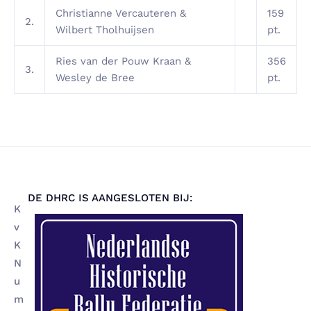
Christianne Vercauteren &
159
2.
Wilbert Tholhuijsen
pt.
Ries van der Pouw Kraan &
356
3.
Wesley de Bree
pt.
DE DHRC IS AANGESLOTEN BIJ:
K
v
K
N
u
m